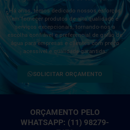
Há anos, temos dedicado nossos esforços
em fornecer produtos de alta qualidade e
serviços excepcionais, tornando-nos a
escolha confiável e
preferencial
de galão de
água para empresas e clientes com preço
acessível e qualidade garantida.
SOLICITAR ORÇAMENTO
ORÇAMENTO PELO
WHATSAPP: (11) 98279-