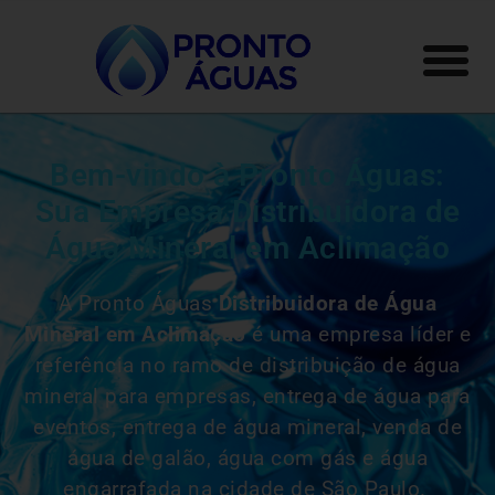
Bem-vindo à Pronto Águas:
Sua Empresa Distribuidora de
Água Mineral em Aclimação
A Pronto Águas
Distribuidora de Água
Mineral em Aclimação
é uma empresa líder e
referência no ramo de distribuição de água
mineral para empresas, entrega de água para
eventos, entrega de água mineral, venda de
água de galão, água com gás e água
engarrafada na cidade de São Paulo.