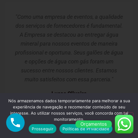
"Como uma empresa de eventos, a qualidade
dos serviços de fornecedores é fundamental.
A Empresa se destacou ao entregar água
mineral para nossos eventos de maneira
profissional e oportuna. Seus galões de água
e opções de água com gás foram um
sucesso entre nossos clientes. Estamos
muito satisfeitos com essa parceria."
Lucas Oliveira
Nós armazenamos dados temporariamente para melhorar a sua
Guarulhos/SP
experiência de navegação e recomendar conteúdo de seu
interesse. Ao utilizar nossos serviços, você concorda com tal
monitoramento.
Orçamentos
Prosseguir
Políticas de Privacidade