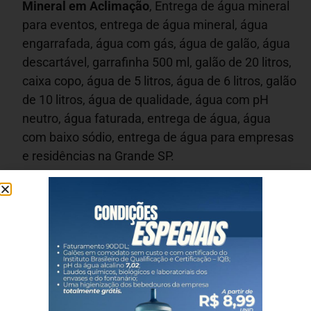
Mineral em
Aclimação
, Entrega de água mineral
para eventos, entrega de água mineral, água
engarrafada, água com gás, água de galão, água
descartável, garrafinha 500 ml, galão de 20 litros,
caixa copo, água de 5 litros, água de 6 litros, galão
de 10 litros, água de qualidade, água com pH
neutro, água faturada, entrega de água, água
com baixo sódio, entrega de água para empresas
e residências na Grande SP.