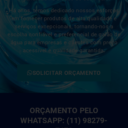
Há anos, temos dedicado nossos esforços
em fornecer produtos de alta qualidade e
serviços excepcionais, tornando-nos a
escolha confiável e
preferencial
de galão de
água para empresas e clientes com preço
acessível e qualidade garantida.
SOLICITAR ORÇAMENTO
ORÇAMENTO PELO
WHATSAPP: (11) 98279-