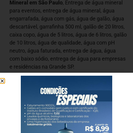
Mineral em São Paulo
, Entrega de água mineral
para eventos, entrega de água mineral, água
engarrafada, água com gás, água de galão, água
descartável, garrafinha 500 ml, galão de 20 litros,
caixa copo, água de 5 litros, água de 6 litros, galão
de 10 litros, água de qualidade, água com pH
neutro, água faturada, entrega de água, água
com baixo sódio, entrega de água para empresas
e residências na Grande SP.