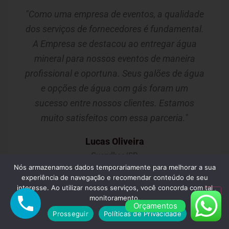
"Como uma empresa de eventos, a qualidade
dos serviços de fornecedores é fundamental.
A Empresa se destacou ao entregar água
mineral para nossos eventos de maneira
profissional e oportuna. Seus galões de água
e opções de água com gás foram um
sucesso entre nossos clientes. Estamos
muito satisfeitos com essa parceria."
Lucas Oliveira
Guarulhos/SP
Nós armazenamos dados temporariamente para melhorar a sua
experiência de navegação e recomendar conteúdo de seu
interesse. Ao utilizar nossos serviços, você concorda com tal
monitoramento.
Orçamentos
Prosseguir
Políticas de Privacidade