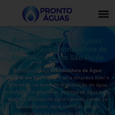
Bem-vindo à Pronto Águas:
Sua Empresa Distribuidora de
Água Mineral em São Paulo
A Pronto Águas
Distribuidora de Água
Mineral em São Paulo
é uma empresa líder e
referência no ramo de distribuição de água
mineral para empresas, entrega de água para
eventos, entrega de água mineral, venda de
água de galão, água com gás e água
engarrafada na cidade de São Paulo.