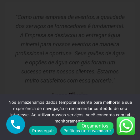
"Como uma empresa de eventos, a qualidade
dos serviços de fornecedores é fundamental.
A Empresa se destacou ao entregar água
mineral para nossos eventos de maneira
profissional e oportuna. Seus galões de água
e opções de água com gás foram um
sucesso entre nossos clientes. Estamos
muito satisfeitos com essa parceria."
Lucas Oliveira
Nós armazenamos dados temporariamente para melhorar a sua
Guarulhos/SP
experiência de navegação e recomendar conteúdo de seu
interesse. Ao utilizar nossos serviços, você concorda com tal
monitoramento.
Orçamentos
Prosseguir
Políticas de Privacidade