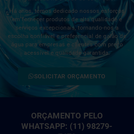
Há anos, temos dedicado nossos esforços
em fornecer produtos de alta qualidade e
serviços excepcionais, tornando-nos a
escolha confiável e
preferencial
de galão de
água para empresas e clientes com preço
acessível e qualidade garantida.
SOLICITAR ORÇAMENTO
ORÇAMENTO PELO
WHATSAPP: (11) 98279-