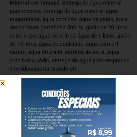
Mineral em
Tatuapé
, Entrega de água mineral
para eventos, entrega de água mineral, água
engarrafada, água com gás, água de galão, água
descartável, garrafinha 500 ml, galão de 20 litros,
caixa copo, água de 5 litros, água de 6 litros, galão
de 10 litros, água de qualidade, água com pH
neutro, água faturada, entrega de água, água
com baixo sódio, entrega de água para empresas
e residências na Grande SP.