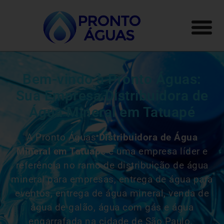
Bem-vindo à Pronto Águas:
Sua Empresa Distribuidora de
Água Mineral em Tatuapé
A Pronto Águas
Distribuidora de Água
Mineral em Tatuapé
é uma empresa líder e
referência no ramo de distribuição de água
mineral para empresas, entrega de água para
eventos, entrega de água mineral, venda de
água de galão, água com gás e água
engarrafada na cidade de São Paulo.