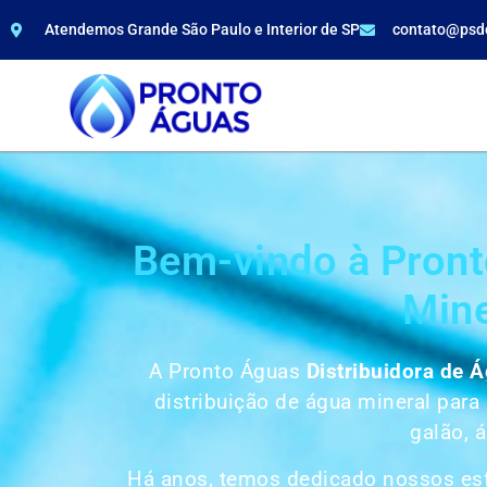
Atendemos Grande São Paulo e Interior de SP
contato@psd
Bem-vindo à Pront
Mine
A Pronto Águas
Distribuidora de 
distribuição de água mineral para
galão, 
Há anos, temos dedicado nossos esfo