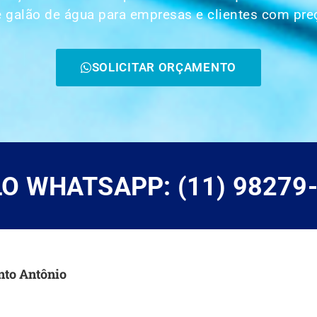
 galão de água para empresas e clientes com preç
SOLICITAR ORÇAMENTO
 WHATSAPP: (11) 98279
nto Antônio