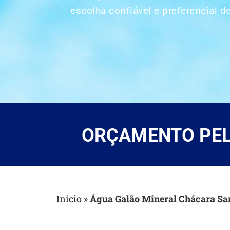
escolha confiável e
preferencial
de
ORÇAMENTO PELO
Início
»
Água Galão Mineral Chácara Sa