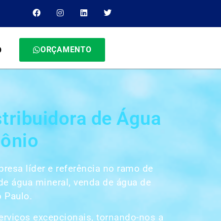
ORÇAMENTO
O
tribuidora de Água
tônio
esa líder e referência no ramo de
 de água mineral, venda de água de
o Paulo.
erviços excepcionais, tornando-nos a