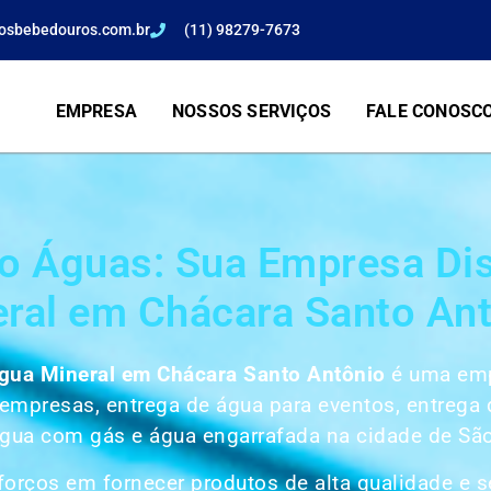
osbebedouros.com.br
(11) 98279-7673
EMPRESA
NOSSOS SERVIÇOS
FALE CONOSC
o Águas: Sua Empresa Dis
ral em Chácara Santo An
Água Mineral em Chácara Santo Antônio
é uma empr
 empresas, entrega de água para eventos, entrega
água com gás e água engarrafada na cidade de Sã
rços em fornecer produtos de alta qualidade e s