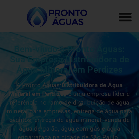
Bem-vindo à Pronto Águas:
Sua Empresa Distribuidora de
Água Mineral em Perdizes
A Pronto Águas
Distribuidora de Água
Mineral em Perdizes
é uma empresa líder e
referência no ramo de distribuição de água
mineral para empresas, entrega de água para
eventos, entrega de água mineral, venda de
água de galão, água com gás e água
engarrafada na cidade de São Paulo.