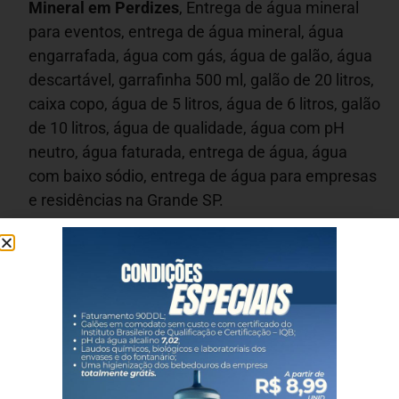
Mineral em
Perdizes
, Entrega de água mineral
para eventos, entrega de água mineral, água
engarrafada, água com gás, água de galão, água
descartável, garrafinha 500 ml, galão de 20 litros,
caixa copo, água de 5 litros, água de 6 litros, galão
de 10 litros, água de qualidade, água com pH
neutro, água faturada, entrega de água, água
com baixo sódio, entrega de água para empresas
e residências na Grande SP.