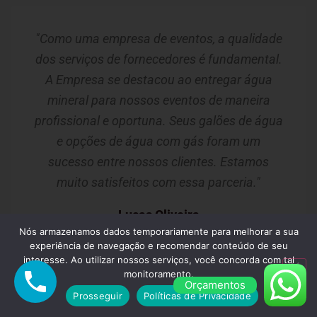
"Como uma empresa de eventos, a qualidade
dos serviços de fornecedores é fundamental.
A Empresa se destacou ao entregar água
mineral para nossos eventos de maneira
profissional e oportuna. Seus galões de água
e opções de água com gás foram um
sucesso entre nossos clientes. Estamos
muito satisfeitos com essa parceria."
Lucas Oliveira
Nós armazenamos dados temporariamente para melhorar a sua
Guarulhos/SP
experiência de navegação e recomendar conteúdo de seu
interesse. Ao utilizar nossos serviços, você concorda com tal
monitoramento.
Orçamentos
Prosseguir
Políticas de Privacidade