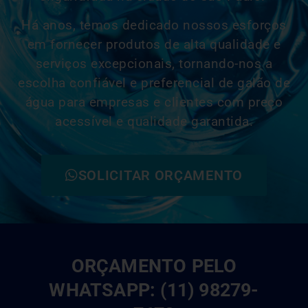
Há anos, temos dedicado nossos esforços
em fornecer produtos de alta qualidade e
serviços excepcionais, tornando-nos a
escolha confiável e
preferencial
de galão de
água para empresas e clientes com preço
acessível e qualidade garantida.
SOLICITAR ORÇAMENTO
ORÇAMENTO PELO
WHATSAPP: (11) 98279-