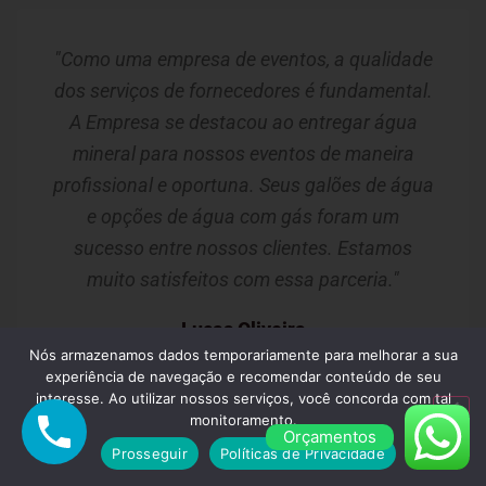
"Como uma empresa de eventos, a qualidade
dos serviços de fornecedores é fundamental.
A Empresa se destacou ao entregar água
mineral para nossos eventos de maneira
profissional e oportuna. Seus galões de água
e opções de água com gás foram um
sucesso entre nossos clientes. Estamos
muito satisfeitos com essa parceria."
Lucas Oliveira
Nós armazenamos dados temporariamente para melhorar a sua
Guarulhos/SP
experiência de navegação e recomendar conteúdo de seu
interesse. Ao utilizar nossos serviços, você concorda com tal
monitoramento.
Orçamentos
Prosseguir
Políticas de Privacidade