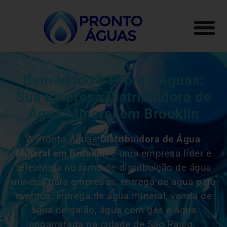
Bem-vindo à Pronto Águas:
Sua Empresa Distribuidora de
Água Mineral em Brooklin
A Pronto Águas
Distribuidora de Água
Mineral em Brooklin
é uma empresa líder e
referência no ramo de distribuição de água
mineral para empresas, entrega de água para
eventos, entrega de água mineral, venda de
água de galão, água com gás e água
engarrafada na cidade de São Paulo.