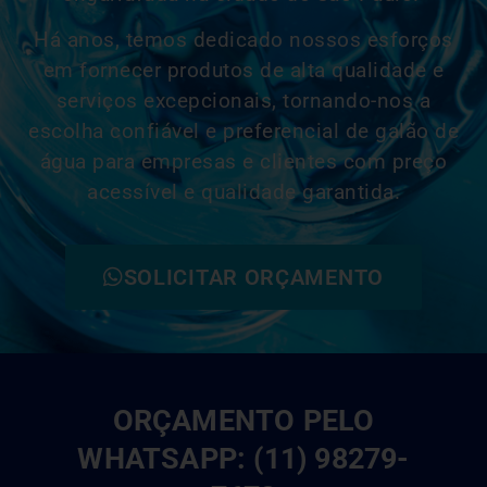
Há anos, temos dedicado nossos esforços
em fornecer produtos de alta qualidade e
serviços excepcionais, tornando-nos a
escolha confiável e
preferencial
de galão de
água para empresas e clientes com preço
acessível e qualidade garantida.
SOLICITAR ORÇAMENTO
ORÇAMENTO PELO
WHATSAPP: (11) 98279-