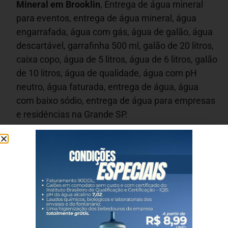
Mineral em
Brooklin
, Entrega de água mineral
para eventos, entrega de água mineral, água
engarrafada, água com gás, água de galão, água
descartável, garrafinha 500 ml, galão de 20 litros,
caixa copo, água de 5 litros, água de 6 litros, galão
de 10 litros, água de qualidade, água com pH
neutro, água faturada, entrega de água, água
com baixo sódio, entrega de água para empresas
e residências na Grande SP.