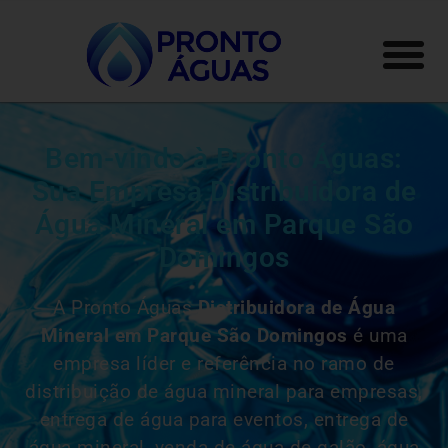
Bem-vindo à Pronto Águas:
Sua Empresa Distribuidora de
Água Mineral em Parque São
Domingos
A Pronto Águas
Distribuidora de Água
Mineral em Parque São Domingos
é uma
empresa líder e referência no ramo de
distribuição de água mineral para empresas,
entrega de água para eventos, entrega de
água mineral, venda de água de galão, água