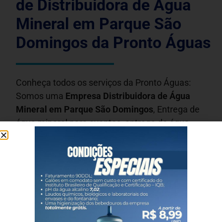
de Distribuidora de Água
Mineral em Parque São
Domingos da Pronto Águas
Conheça todos os serviços da Pronto Águas:
Somos uma
Empresa Distribuidora de Água
Mineral em
Parque São Domingos
, Entrega de
água mineral para eventos, entrega de água
mineral, água engarrafada, água com gás, água
de galão, água descartável, garrafinha 500 ml,
galão de 20 litros, caixa copo, água de 5 litros,
água de 6 litros, galão de 10 litros, água de
qualidade, água com pH neutro, água faturada,
entrega de água, água com baixo sódio, entrega
de água para empresas e residências na Grande