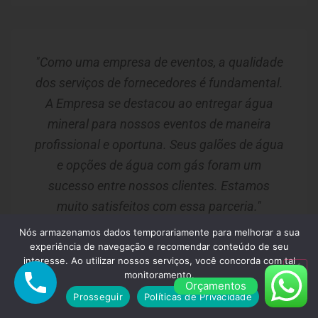
"Como uma empresa de eventos, a qualidade
dos serviços de fornecedores é fundamental.
A Empresa se destacou ao entregar água
mineral para nossos eventos de maneira
profissional e oportuna. Seus galões de água
e opções de água com gás foram um
sucesso entre nossos clientes. Estamos
muito satisfeitos com essa parceria."
Nós armazenamos dados temporariamente para melhorar a sua
Lucas Oliveira
experiência de navegação e recomendar conteúdo de seu
Guarulhos/SP
interesse. Ao utilizar nossos serviços, você concorda com tal
monitoramento.
Orçamentos
Prosseguir
Políticas de Privacidade