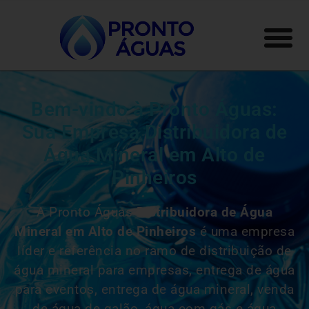
Bem-vindo à Pronto Águas:
Sua Empresa Distribuidora de
Água Mineral em Alto de
Pinheiros
A Pronto Águas
Distribuidora de Água
Mineral em Alto de Pinheiros
é uma empresa
líder e referência no ramo de distribuição de
água mineral para empresas, entrega de água
para eventos, entrega de água mineral, venda
de água de galão, água com gás e água