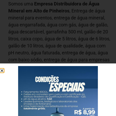
Somos uma
Empresa Distribuidora de Água
Mineral em
Alto de Pinheiros
, Entrega de água
mineral para eventos, entrega de água mineral,
água engarrafada, água com gás, água de galão,
água descartável, garrafinha 500 ml, galão de 20
litros, caixa copo, água de 5 litros, água de 6 litros,
galão de 10 litros, água de qualidade, água com
pH neutro, água faturada, entrega de água, água
com baixo sódio, entrega de água para empresas
e residências na Grande SP.